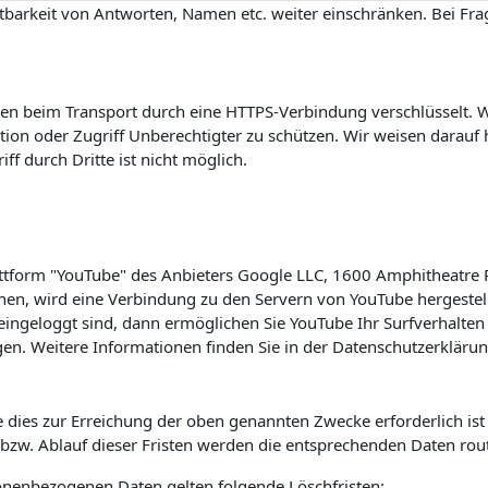
barkeit von Antworten, Namen etc. weiter einschränken. Bei Frag
n beim Transport durch eine HTTPS-Verbindung verschlüsselt. Wi
on oder Zugriff Unberechtigter zu schützen. Wir weisen darauf h
f durch Dritte ist nicht möglich.
lattform "YouTube" des Anbieters Google LLC, 1600 Amphitheatre
hen, wird eine Verbindung zu den Servern von YouTube hergestell
ingeloggt sind, dann ermöglichen Sie YouTube Ihr Surfverhalten 
en. Weitere Informationen finden Sie in der Datenschutzerkläru
 dies zur Erreichung der oben genannten Zwecke erforderlich is
s bzw. Ablauf dieser Fristen werden die entsprechenden Daten rou
sonenbezogenen Daten gelten folgende Löschfristen: