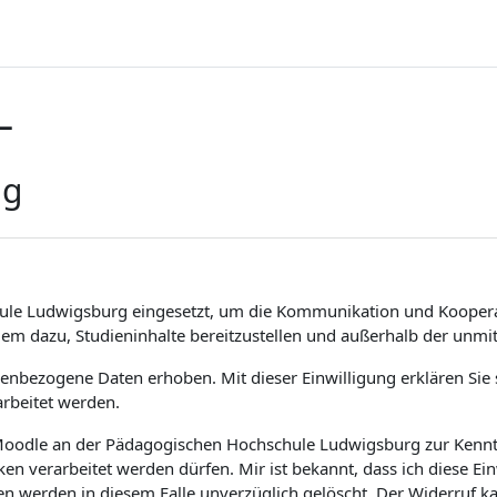
L
ng
ule Ludwigsburg eingesetzt, um die Kommunikation und Koopera
dem dazu, Studieninhalte bereitzustellen und außerhalb der unm
bezogene Daten erhoben. Mit dieser Einwilligung erklären Sie si
rbeitet werden.
m Moodle an der Pädagogischen Hochschule Ludwigsburg zur Kenntn
 verarbeitet werden dürfen. Mir ist bekannt, dass ich diese Ei
en werden in diesem Falle unverzüglich gelöscht. Der Widerruf 