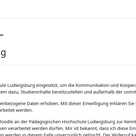
L
ng
ule Ludwigsburg eingesetzt, um die Kommunikation und Koopera
dem dazu, Studieninhalte bereitzustellen und außerhalb der unm
bezogene Daten erhoben. Mit dieser Einwilligung erklären Sie si
rbeitet werden.
m Moodle an der Pädagogischen Hochschule Ludwigsburg zur Kenntn
 verarbeitet werden dürfen. Mir ist bekannt, dass ich diese Ei
en werden in diesem Falle unverzüglich gelöscht. Der Widerruf 