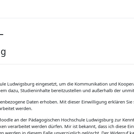
L
ng
ule Ludwigsburg eingesetzt, um die Kommunikation und Koopera
dem dazu, Studieninhalte bereitzustellen und außerhalb der unm
bezogene Daten erhoben. Mit dieser Einwilligung erklären Sie si
rbeitet werden.
m Moodle an der Pädagogischen Hochschule Ludwigsburg zur Kenntn
 verarbeitet werden dürfen. Mir ist bekannt, dass ich diese Ei
en werden in diesem Falle unverzüglich gelöscht. Der Widerruf 