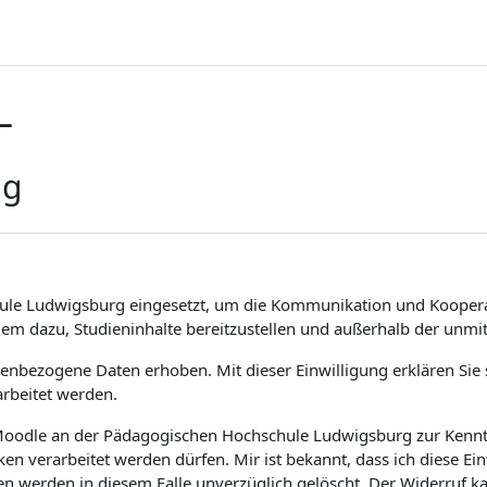
L
ng
ule Ludwigsburg eingesetzt, um die Kommunikation und Koopera
dem dazu, Studieninhalte bereitzustellen und außerhalb der unm
bezogene Daten erhoben. Mit dieser Einwilligung erklären Sie si
rbeitet werden.
m Moodle an der Pädagogischen Hochschule Ludwigsburg zur Kenntn
 verarbeitet werden dürfen. Mir ist bekannt, dass ich diese Ei
en werden in diesem Falle unverzüglich gelöscht. Der Widerruf 