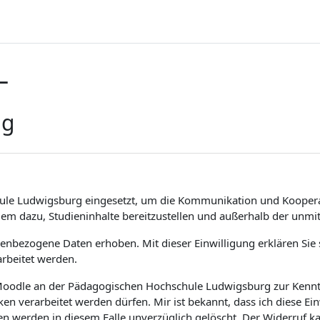
L
ng
ule Ludwigsburg eingesetzt, um die Kommunikation und Koopera
dem dazu, Studieninhalte bereitzustellen und außerhalb der unm
bezogene Daten erhoben. Mit dieser Einwilligung erklären Sie si
rbeitet werden.
m Moodle an der Pädagogischen Hochschule Ludwigsburg zur Kenntn
 verarbeitet werden dürfen. Mir ist bekannt, dass ich diese Ei
en werden in diesem Falle unverzüglich gelöscht. Der Widerruf 