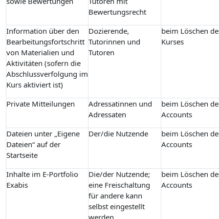
sowie Bewertungen
Tutoren mit
Bewertungsrecht
Information über den
Dozierende,
beim Löschen de
Bearbeitungsfortschritt
Tutorinnen und
Kurses
von Materialien und
Tutoren
Aktivitäten (sofern die
Abschlussverfolgung im
Kurs aktiviert ist)
Private Mitteilungen
Adressatinnen und
beim Löschen de
Adressaten
Accounts
Dateien unter „Eigene
Der/die Nutzende
beim Löschen de
Dateien“ auf der
Accounts
Startseite
Inhalte im E-Portfolio
Die/der Nutzende;
beim Löschen de
Exabis
eine Freischaltung
Accounts
für andere kann
selbst eingestellt
werden