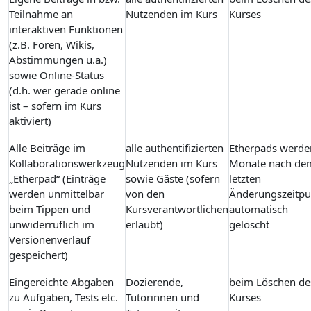
Teilnahme an
Nutzenden im Kurs
Kurses
interaktiven Funktionen
(z.B. Foren, Wikis,
Abstimmungen u.a.)
sowie Online-Status
(d.h. wer gerade online
ist – sofern im Kurs
aktiviert)
Alle Beiträge im
alle authentifizierten
Etherpads werde
Kollaborationswerkzeug
Nutzenden im Kurs
Monate nach de
„Etherpad“ (Einträge
sowie Gäste (sofern
letzten
werden unmittelbar
von den
Änderungszeitpu
beim Tippen und
Kursverantwortlichen
automatisch
unwiderruflich im
erlaubt)
gelöscht
Versionenverlauf
gespeichert)
Eingereichte Abgaben
Dozierende,
beim Löschen de
zu Aufgaben, Tests etc.
Tutorinnen und
Kurses