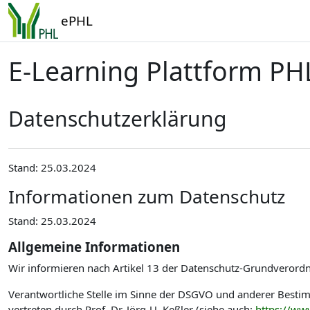
Zum Hauptinhalt
ePHL
E-Learning Plattform PH
Datenschutzerklärung
Stand: 25.03.2024
Informationen zum Datenschutz
Stand: 25.03.2024
Allgemeine Informationen
Wir informieren nach Artikel 13 der Datenschutz-Grundverord
Verantwortliche Stelle im Sinne der DSGVO und anderer Best
vertreten durch Prof. Dr. Jörg-U. Keßler (siehe auch:
https://ww