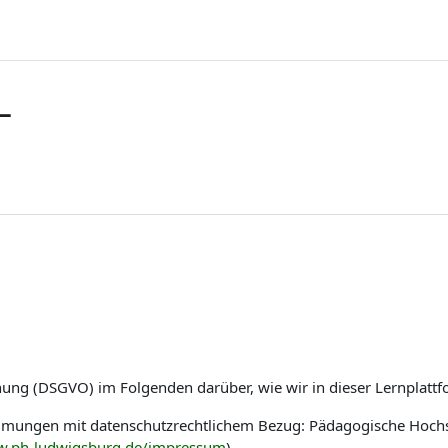
L
nung (DSGVO) im Folgenden darüber, wie wir in dieser Lernplat
immungen mit datenschutzrechtlichem Bezug: Pädagogische Hoch
w.ph-ludwigsburg.de/impressum
)