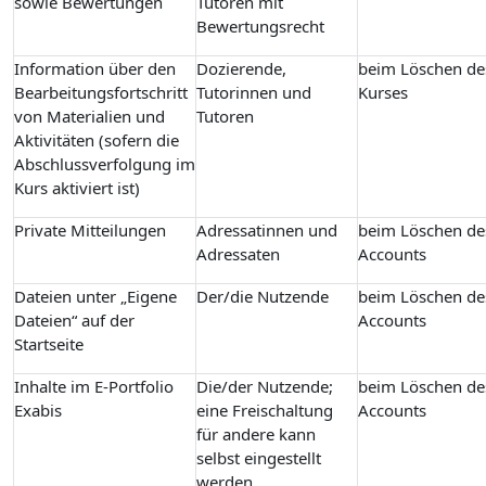
sowie Bewertungen
Tutoren mit
Bewertungsrecht
Information über den
Dozierende,
beim Löschen de
Bearbeitungsfortschritt
Tutorinnen und
Kurses
von Materialien und
Tutoren
Aktivitäten (sofern die
Abschlussverfolgung im
Kurs aktiviert ist)
Private Mitteilungen
Adressatinnen und
beim Löschen de
Adressaten
Accounts
Dateien unter „Eigene
Der/die Nutzende
beim Löschen de
Dateien“ auf der
Accounts
Startseite
Inhalte im E-Portfolio
Die/der Nutzende;
beim Löschen de
Exabis
eine Freischaltung
Accounts
für andere kann
selbst eingestellt
werden