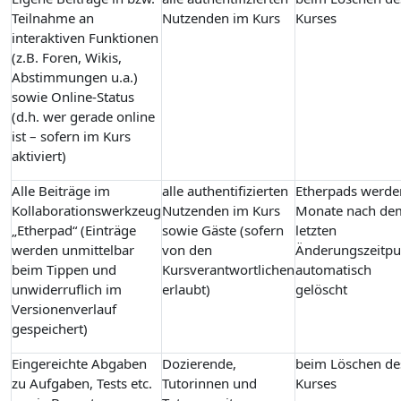
Teilnahme an
Nutzenden im Kurs
Kurses
interaktiven Funktionen
(z.B. Foren, Wikis,
Abstimmungen u.a.)
sowie Online-Status
(d.h. wer gerade online
ist – sofern im Kurs
aktiviert)
Alle Beiträge im
alle authentifizierten
Etherpads werde
Kollaborationswerkzeug
Nutzenden im Kurs
Monate nach de
„Etherpad“ (Einträge
sowie Gäste (sofern
letzten
werden unmittelbar
von den
Änderungszeitpu
beim Tippen und
Kursverantwortlichen
automatisch
unwiderruflich im
erlaubt)
gelöscht
Versionenverlauf
gespeichert)
Eingereichte Abgaben
Dozierende,
beim Löschen de
zu Aufgaben, Tests etc.
Tutorinnen und
Kurses