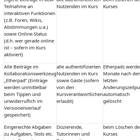
Teilnahme an
Nutzenden im Kurs
Kurses
interaktiven Funktionen
(z.B. Foren, Wikis,
Abstimmungen u.a.)
sowie Online-Status
(d.h. wer gerade online
ist – sofern im Kurs
aktiviert)
Alle Beiträge im
alle authentifizierten
Etherpads werde
Kollaborationswerkzeug
Nutzenden im Kurs
Monate nach de
„Etherpad“ (Einträge
sowie Gäste (sofern
letzten
werden unmittelbar
von den
Änderungszeitpu
beim Tippen und
Kursverantwortlichen
automatisch
unwiderruflich im
erlaubt)
gelöscht
Versionenverlauf
gespeichert)
Eingereichte Abgaben
Dozierende,
beim Löschen de
zu Aufgaben, Tests etc.
Tutorinnen und
Kurses