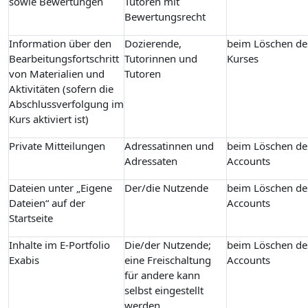
sowie Bewertungen
Tutoren mit
Bewertungsrecht
Information über den
Dozierende,
beim Löschen de
Bearbeitungsfortschritt
Tutorinnen und
Kurses
von Materialien und
Tutoren
Aktivitäten (sofern die
Abschlussverfolgung im
Kurs aktiviert ist)
Private Mitteilungen
Adressatinnen und
beim Löschen de
Adressaten
Accounts
Dateien unter „Eigene
Der/die Nutzende
beim Löschen de
Dateien“ auf der
Accounts
Startseite
Inhalte im E-Portfolio
Die/der Nutzende;
beim Löschen de
Exabis
eine Freischaltung
Accounts
für andere kann
selbst eingestellt
werden