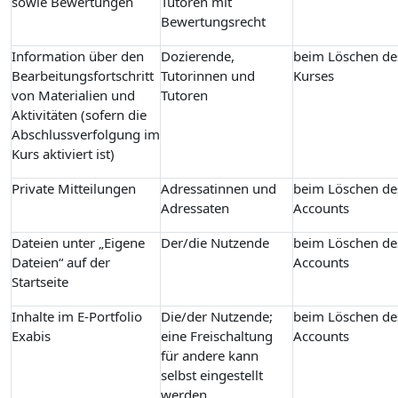
sowie Bewertungen
Tutoren mit
Bewertungsrecht
Information über den
Dozierende,
beim Löschen de
Bearbeitungsfortschritt
Tutorinnen und
Kurses
von Materialien und
Tutoren
Aktivitäten (sofern die
Abschlussverfolgung im
Kurs aktiviert ist)
Private Mitteilungen
Adressatinnen und
beim Löschen de
Adressaten
Accounts
Dateien unter „Eigene
Der/die Nutzende
beim Löschen de
Dateien“ auf der
Accounts
Startseite
Inhalte im E-Portfolio
Die/der Nutzende;
beim Löschen de
Exabis
eine Freischaltung
Accounts
für andere kann
selbst eingestellt
werden