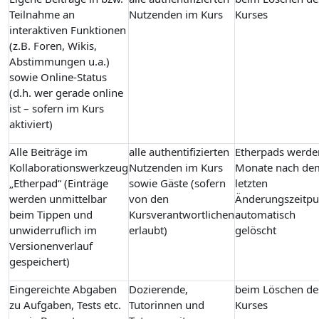
Teilnahme an
Nutzenden im Kurs
Kurses
interaktiven Funktionen
(z.B. Foren, Wikis,
Abstimmungen u.a.)
sowie Online-Status
(d.h. wer gerade online
ist – sofern im Kurs
aktiviert)
Alle Beiträge im
alle authentifizierten
Etherpads werde
Kollaborationswerkzeug
Nutzenden im Kurs
Monate nach de
„Etherpad“ (Einträge
sowie Gäste (sofern
letzten
werden unmittelbar
von den
Änderungszeitpu
beim Tippen und
Kursverantwortlichen
automatisch
unwiderruflich im
erlaubt)
gelöscht
Versionenverlauf
gespeichert)
Eingereichte Abgaben
Dozierende,
beim Löschen de
zu Aufgaben, Tests etc.
Tutorinnen und
Kurses