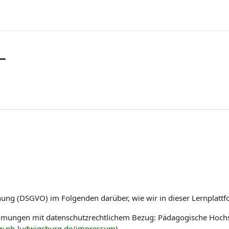
L
nung (DSGVO) im Folgenden darüber, wie wir in dieser Lernplat
immungen mit datenschutzrechtlichem Bezug: Pädagogische Hoch
w.ph-ludwigsburg.de/impressum
)