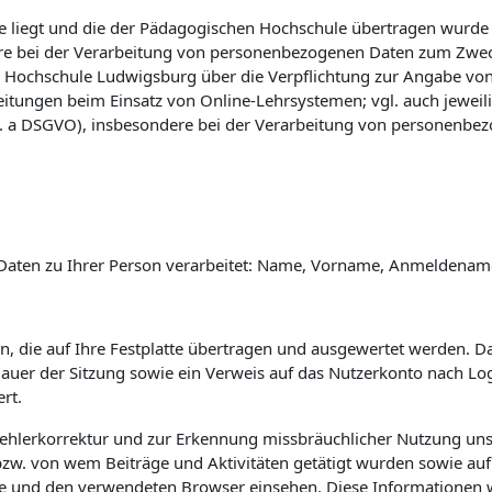
 liegt und die der Pädagogischen Hochschule übertragen wurde (vg
e bei der Verarbeitung von personenbezogenen Daten zum Zwec
 Hochschule Ludwigsburg über die Verpflichtung zur Angabe vo
eitungen beim Einsatz von Online-Lehrsystemen; vgl. auch jewei
 lit. a DSGVO), insbesondere bei der Verarbeitung von personenbe
Daten zu Ihrer Person verarbeitet: Name, Vorname, Anmeldename 
n, die auf Ihre Festplatte übertragen und ausgewertet werden. Das
 Dauer der Sitzung sowie ein Verweis auf das Nutzerkonto nach L
rt.
Fehlerkorrektur und zur Erkennung missbräuchlicher Nutzung uns
w. von wem Beiträge und Aktivitäten getätigt wurden sowie auf 
e und den verwendeten Browser einsehen. Diese Informationen 