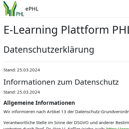
Zum Hauptinhalt
ePHL
E-Learning Plattform PH
Datenschutzerklärung
Stand: 25.03.2024
Informationen zum Datenschutz
Stand: 25.03.2024
Allgemeine Informationen
Wir informieren nach Artikel 13 der Datenschutz-Grundverord
Verantwortliche Stelle im Sinne der DSGVO und anderer Best
vertreten durch Prof. Dr. Jörg-U. Keßler (siehe auch:
https://ww