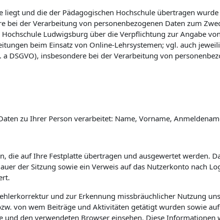
 liegt und die der Pädagogischen Hochschule übertragen wurde (vg
e bei der Verarbeitung von personenbezogenen Daten zum Zwec
 Hochschule Ludwigsburg über die Verpflichtung zur Angabe vo
eitungen beim Einsatz von Online-Lehrsystemen; vgl. auch jewei
 lit. a DSGVO), insbesondere bei der Verarbeitung von personenbe
Daten zu Ihrer Person verarbeitet: Name, Vorname, Anmeldename 
n, die auf Ihre Festplatte übertragen und ausgewertet werden. Das
 Dauer der Sitzung sowie ein Verweis auf das Nutzerkonto nach L
rt.
Fehlerkorrektur und zur Erkennung missbräuchlicher Nutzung uns
w. von wem Beiträge und Aktivitäten getätigt wurden sowie auf 
e und den verwendeten Browser einsehen. Diese Informationen 