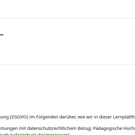
L
nung (DSGVO) im Folgenden darüber, wie wir in dieser Lernplat
immungen mit datenschutzrechtlichem Bezug: Pädagogische Hoch
w.ph-ludwigsburg.de/impressum
)