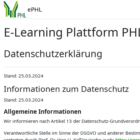
Zum Hauptinhalt
ePHL
E-Learning Plattform PH
Datenschutzerklärung
Stand: 25.03.2024
Informationen zum Datenschutz
Stand: 25.03.2024
Allgemeine Informationen
Wir informieren nach Artikel 13 der Datenschutz-Grundverord
Verantwortliche Stelle im Sinne der DSGVO und anderer Best
vertreten durch Prof. Dr. Jörg-U. Keßler (siehe auch:
https://ww