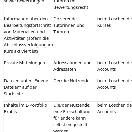
sowie Bewertungen
Tutoren mit
Bewertungsrecht
Information über den
Dozierende,
beim Löschen de
Bearbeitungsfortschritt
Tutorinnen und
Kurses
von Materialien und
Tutoren
Aktivitäten (sofern die
Abschlussverfolgung im
Kurs aktiviert ist)
Private Mitteilungen
Adressatinnen und
beim Löschen de
Adressaten
Accounts
Dateien unter „Eigene
Der/die Nutzende
beim Löschen de
Dateien“ auf der
Accounts
Startseite
Inhalte im E-Portfolio
Die/der Nutzende;
beim Löschen de
Exabis
eine Freischaltung
Accounts
für andere kann
selbst eingestellt
werden