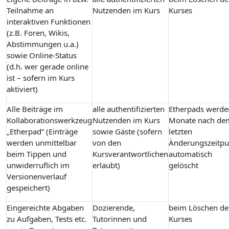
Teilnahme an
Nutzenden im Kurs
Kurses
interaktiven Funktionen
(z.B. Foren, Wikis,
Abstimmungen u.a.)
sowie Online-Status
(d.h. wer gerade online
ist – sofern im Kurs
aktiviert)
Alle Beiträge im
alle authentifizierten
Etherpads werde
Kollaborationswerkzeug
Nutzenden im Kurs
Monate nach de
„Etherpad“ (Einträge
sowie Gäste (sofern
letzten
werden unmittelbar
von den
Änderungszeitpu
beim Tippen und
Kursverantwortlichen
automatisch
unwiderruflich im
erlaubt)
gelöscht
Versionenverlauf
gespeichert)
Eingereichte Abgaben
Dozierende,
beim Löschen de
zu Aufgaben, Tests etc.
Tutorinnen und
Kurses