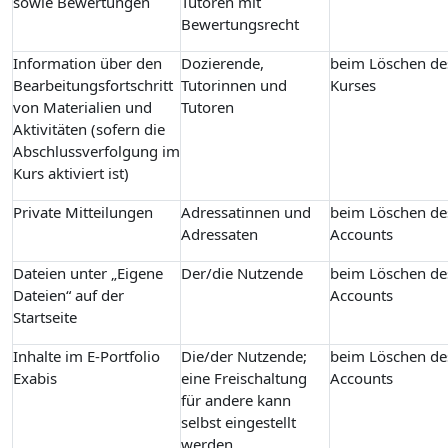
sowie Bewertungen
Tutoren mit
Bewertungsrecht
Information über den
Dozierende,
beim Löschen de
Bearbeitungsfortschritt
Tutorinnen und
Kurses
von Materialien und
Tutoren
Aktivitäten (sofern die
Abschlussverfolgung im
Kurs aktiviert ist)
Private Mitteilungen
Adressatinnen und
beim Löschen de
Adressaten
Accounts
Dateien unter „Eigene
Der/die Nutzende
beim Löschen de
Dateien“ auf der
Accounts
Startseite
Inhalte im E-Portfolio
Die/der Nutzende;
beim Löschen de
Exabis
eine Freischaltung
Accounts
für andere kann
selbst eingestellt
werden