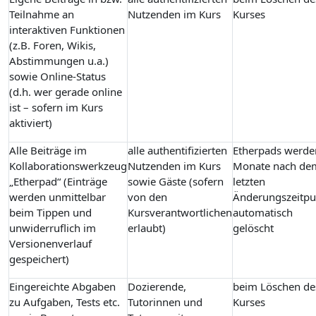
Teilnahme an
Nutzenden im Kurs
Kurses
interaktiven Funktionen
(z.B. Foren, Wikis,
Abstimmungen u.a.)
sowie Online-Status
(d.h. wer gerade online
ist – sofern im Kurs
aktiviert)
Alle Beiträge im
alle authentifizierten
Etherpads werde
Kollaborationswerkzeug
Nutzenden im Kurs
Monate nach de
„Etherpad“ (Einträge
sowie Gäste (sofern
letzten
werden unmittelbar
von den
Änderungszeitpu
beim Tippen und
Kursverantwortlichen
automatisch
unwiderruflich im
erlaubt)
gelöscht
Versionenverlauf
gespeichert)
Eingereichte Abgaben
Dozierende,
beim Löschen de
zu Aufgaben, Tests etc.
Tutorinnen und
Kurses