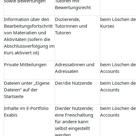
sowie Bewertungen
Tutoren mit
Bewertungsrecht
Information über den
Dozierende,
beim Löschen de
Bearbeitungsfortschritt
Tutorinnen und
Kurses
von Materialien und
Tutoren
Aktivitäten (sofern die
Abschlussverfolgung im
Kurs aktiviert ist)
Private Mitteilungen
Adressatinnen und
beim Löschen de
Adressaten
Accounts
Dateien unter „Eigene
Der/die Nutzende
beim Löschen de
Dateien“ auf der
Accounts
Startseite
Inhalte im E-Portfolio
Die/der Nutzende;
beim Löschen de
Exabis
eine Freischaltung
Accounts
für andere kann
selbst eingestellt
werden