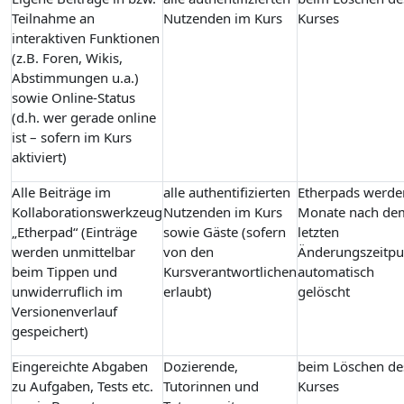
Teilnahme an
Nutzenden im Kurs
Kurses
interaktiven Funktionen
(z.B. Foren, Wikis,
Abstimmungen u.a.)
sowie Online-Status
(d.h. wer gerade online
ist – sofern im Kurs
aktiviert)
Alle Beiträge im
alle authentifizierten
Etherpads werde
Kollaborationswerkzeug
Nutzenden im Kurs
Monate nach de
„Etherpad“ (Einträge
sowie Gäste (sofern
letzten
werden unmittelbar
von den
Änderungszeitpu
beim Tippen und
Kursverantwortlichen
automatisch
unwiderruflich im
erlaubt)
gelöscht
Versionenverlauf
gespeichert)
Eingereichte Abgaben
Dozierende,
beim Löschen de
zu Aufgaben, Tests etc.
Tutorinnen und
Kurses