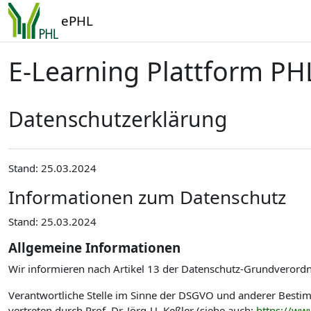
Zum Hauptinhalt
ePHL
E-Learning Plattform PH
Datenschutzerklärung
Stand: 25.03.2024
Informationen zum Datenschutz
Stand: 25.03.2024
Allgemeine Informationen
Wir informieren nach Artikel 13 der Datenschutz-Grundverord
Verantwortliche Stelle im Sinne der DSGVO und anderer Best
vertreten durch Prof. Dr. Jörg-U. Keßler (siehe auch:
https://ww