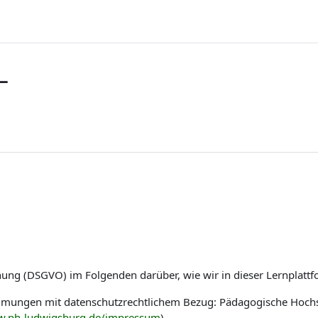
L
nung (DSGVO) im Folgenden darüber, wie wir in dieser Lernplat
immungen mit datenschutzrechtlichem Bezug: Pädagogische Hoch
w.ph-ludwigsburg.de/impressum
)