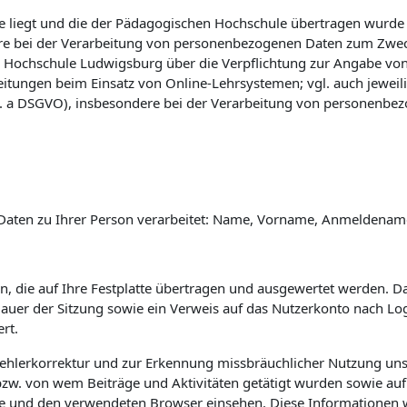
 liegt und die der Pädagogischen Hochschule übertragen wurde (vg
e bei der Verarbeitung von personenbezogenen Daten zum Zwec
 Hochschule Ludwigsburg über die Verpflichtung zur Angabe vo
eitungen beim Einsatz von Online-Lehrsystemen; vgl. auch jewei
 lit. a DSGVO), insbesondere bei der Verarbeitung von personenbe
Daten zu Ihrer Person verarbeitet: Name, Vorname, Anmeldename 
n, die auf Ihre Festplatte übertragen und ausgewertet werden. Das
 Dauer der Sitzung sowie ein Verweis auf das Nutzerkonto nach L
rt.
Fehlerkorrektur und zur Erkennung missbräuchlicher Nutzung uns
w. von wem Beiträge und Aktivitäten getätigt wurden sowie auf 
e und den verwendeten Browser einsehen. Diese Informationen 