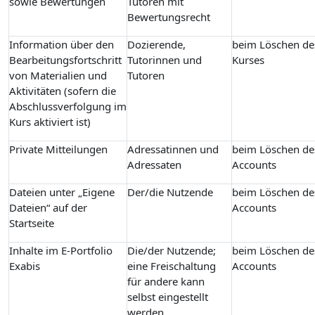
sowie Bewertungen
Tutoren mit
Bewertungsrecht
Information über den
Dozierende,
beim Löschen de
Bearbeitungsfortschritt
Tutorinnen und
Kurses
von Materialien und
Tutoren
Aktivitäten (sofern die
Abschlussverfolgung im
Kurs aktiviert ist)
Private Mitteilungen
Adressatinnen und
beim Löschen de
Adressaten
Accounts
Dateien unter „Eigene
Der/die Nutzende
beim Löschen de
Dateien“ auf der
Accounts
Startseite
Inhalte im E-Portfolio
Die/der Nutzende;
beim Löschen de
Exabis
eine Freischaltung
Accounts
für andere kann
selbst eingestellt
werden