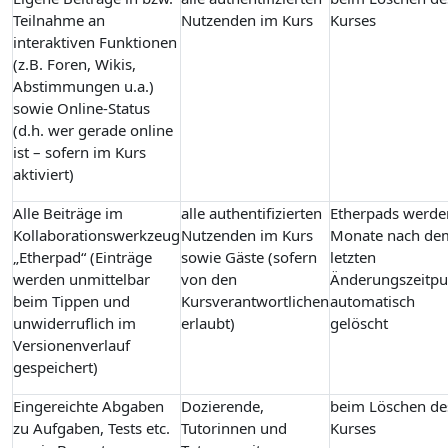
Teilnahme an
Nutzenden im Kurs
Kurses
interaktiven Funktionen
(z.B. Foren, Wikis,
Abstimmungen u.a.)
sowie Online-Status
(d.h. wer gerade online
ist – sofern im Kurs
aktiviert)
Alle Beiträge im
alle authentifizierten
Etherpads werde
Kollaborationswerkzeug
Nutzenden im Kurs
Monate nach de
„Etherpad“ (Einträge
sowie Gäste (sofern
letzten
werden unmittelbar
von den
Änderungszeitpu
beim Tippen und
Kursverantwortlichen
automatisch
unwiderruflich im
erlaubt)
gelöscht
Versionenverlauf
gespeichert)
Eingereichte Abgaben
Dozierende,
beim Löschen de
zu Aufgaben, Tests etc.
Tutorinnen und
Kurses