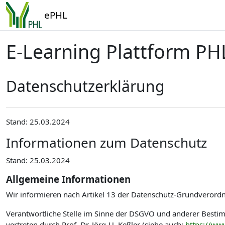
Zum Hauptinhalt
ePHL
E-Learning Plattform PH
Datenschutzerklärung
Stand: 25.03.2024
Informationen zum Datenschutz
Stand: 25.03.2024
Allgemeine Informationen
Wir informieren nach Artikel 13 der Datenschutz-Grundverord
Verantwortliche Stelle im Sinne der DSGVO und anderer Best
vertreten durch Prof. Dr. Jörg-U. Keßler (siehe auch:
https://ww