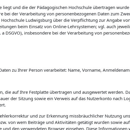
 liegt und die der Pädagogischen Hochschule übertragen wurde (vg
e bei der Verarbeitung von personenbezogenen Daten zum Zwec
 Hochschule Ludwigsburg über die Verpflichtung zur Angabe vo
eitungen beim Einsatz von Online-Lehrsystemen; vgl. auch jewei
 lit. a DSGVO), insbesondere bei der Verarbeitung von personenbe
Daten zu Ihrer Person verarbeitet: Name, Vorname, Anmeldename 
n, die auf Ihre Festplatte übertragen und ausgewertet werden. Das
 Dauer der Sitzung sowie ein Verweis auf das Nutzerkonto nach L
rt.
Fehlerkorrektur und zur Erkennung missbräuchlicher Nutzung uns
w. von wem Beiträge und Aktivitäten getätigt wurden sowie auf 
e und den verwendeten Browser einsehen. Diese Informationen 