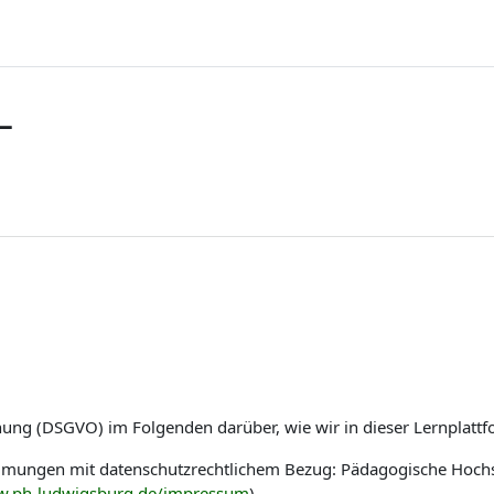
L
nung (DSGVO) im Folgenden darüber, wie wir in dieser Lernplat
immungen mit datenschutzrechtlichem Bezug: Pädagogische Hoch
w.ph-ludwigsburg.de/impressum
)