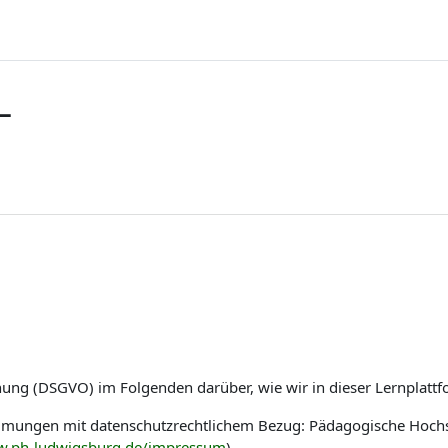
L
nung (DSGVO) im Folgenden darüber, wie wir in dieser Lernplat
immungen mit datenschutzrechtlichem Bezug: Pädagogische Hoch
w.ph-ludwigsburg.de/impressum
)