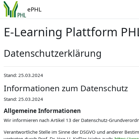
Zum Hauptinhalt
ePHL
E-Learning Plattform PH
Datenschutzerklärung
Stand: 25.03.2024
Informationen zum Datenschutz
Stand: 25.03.2024
Allgemeine Informationen
Wir informieren nach Artikel 13 der Datenschutz-Grundverord
Verantwortliche Stelle im Sinne der DSGVO und anderer Best
vertreten durch Prof. Dr. Jörg-U. Keßler (siehe auch:
https://ww