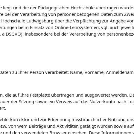
 liegt und die der Pädagogischen Hochschule übertragen wurde (vg
e bei der Verarbeitung von personenbezogenen Daten zum Zwec
 Hochschule Ludwigsburg über die Verpflichtung zur Angabe vo
eitungen beim Einsatz von Online-Lehrsystemen; vgl. auch jewei
 lit. a DSGVO), insbesondere bei der Verarbeitung von personenbe
Daten zu Ihrer Person verarbeitet: Name, Vorname, Anmeldename 
n, die auf Ihre Festplatte übertragen und ausgewertet werden. Das
 Dauer der Sitzung sowie ein Verweis auf das Nutzerkonto nach L
rt.
Fehlerkorrektur und zur Erkennung missbräuchlicher Nutzung uns
w. von wem Beiträge und Aktivitäten getätigt wurden sowie auf 
e und den verwendeten Browser einsehen. Diese Informationen 