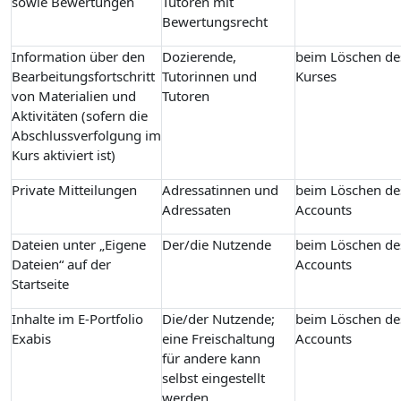
sowie Bewertungen
Tutoren mit
Bewertungsrecht
Information über den
Dozierende,
beim Löschen de
Bearbeitungsfortschritt
Tutorinnen und
Kurses
von Materialien und
Tutoren
Aktivitäten (sofern die
Abschlussverfolgung im
Kurs aktiviert ist)
Private Mitteilungen
Adressatinnen und
beim Löschen de
Adressaten
Accounts
Dateien unter „Eigene
Der/die Nutzende
beim Löschen de
Dateien“ auf der
Accounts
Startseite
Inhalte im E-Portfolio
Die/der Nutzende;
beim Löschen de
Exabis
eine Freischaltung
Accounts
für andere kann
selbst eingestellt
werden