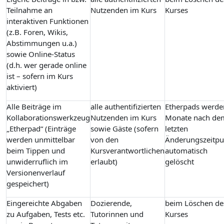
Teilnahme an
Nutzenden im Kurs
Kurses
interaktiven Funktionen
(z.B. Foren, Wikis,
Abstimmungen u.a.)
sowie Online-Status
(d.h. wer gerade online
ist – sofern im Kurs
aktiviert)
Alle Beiträge im
alle authentifizierten
Etherpads werde
Kollaborationswerkzeug
Nutzenden im Kurs
Monate nach de
„Etherpad“ (Einträge
sowie Gäste (sofern
letzten
werden unmittelbar
von den
Änderungszeitpu
beim Tippen und
Kursverantwortlichen
automatisch
unwiderruflich im
erlaubt)
gelöscht
Versionenverlauf
gespeichert)
Eingereichte Abgaben
Dozierende,
beim Löschen de
zu Aufgaben, Tests etc.
Tutorinnen und
Kurses