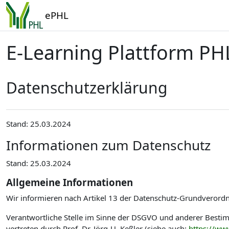
Zum Hauptinhalt
ePHL
E-Learning Plattform PH
Datenschutzerklärung
Stand: 25.03.2024
Informationen zum Datenschutz
Stand: 25.03.2024
Allgemeine Informationen
Wir informieren nach Artikel 13 der Datenschutz-Grundverord
Verantwortliche Stelle im Sinne der DSGVO und anderer Best
vertreten durch Prof. Dr. Jörg-U. Keßler (siehe auch:
https://ww