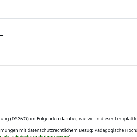
L
nung (DSGVO) im Folgenden darüber, wie wir in dieser Lernplat
immungen mit datenschutzrechtlichem Bezug: Pädagogische Hoch
w.ph-ludwigsburg.de/impressum
)