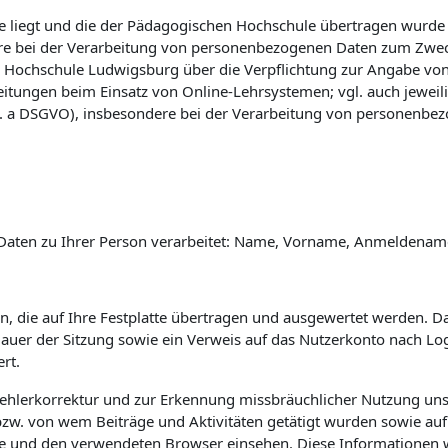
 liegt und die der Pädagogischen Hochschule übertragen wurde (vg
e bei der Verarbeitung von personenbezogenen Daten zum Zwec
 Hochschule Ludwigsburg über die Verpflichtung zur Angabe vo
eitungen beim Einsatz von Online-Lehrsystemen; vgl. auch jewei
 lit. a DSGVO), insbesondere bei der Verarbeitung von personenbe
Daten zu Ihrer Person verarbeitet: Name, Vorname, Anmeldename 
n, die auf Ihre Festplatte übertragen und ausgewertet werden. Das
 Dauer der Sitzung sowie ein Verweis auf das Nutzerkonto nach L
rt.
Fehlerkorrektur und zur Erkennung missbräuchlicher Nutzung uns
w. von wem Beiträge und Aktivitäten getätigt wurden sowie auf 
e und den verwendeten Browser einsehen. Diese Informationen 