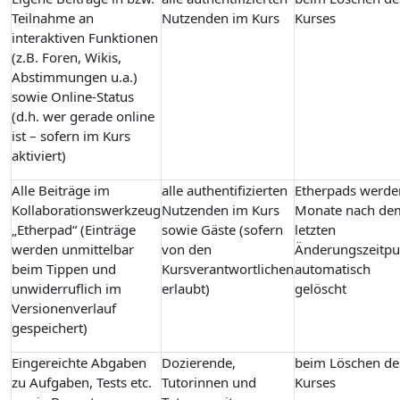
Teilnahme an
Nutzenden im Kurs
Kurses
interaktiven Funktionen
(z.B. Foren, Wikis,
Abstimmungen u.a.)
sowie Online-Status
(d.h. wer gerade online
ist – sofern im Kurs
aktiviert)
Alle Beiträge im
alle authentifizierten
Etherpads werde
Kollaborationswerkzeug
Nutzenden im Kurs
Monate nach de
„Etherpad“ (Einträge
sowie Gäste (sofern
letzten
werden unmittelbar
von den
Änderungszeitpu
beim Tippen und
Kursverantwortlichen
automatisch
unwiderruflich im
erlaubt)
gelöscht
Versionenverlauf
gespeichert)
Eingereichte Abgaben
Dozierende,
beim Löschen de
zu Aufgaben, Tests etc.
Tutorinnen und
Kurses