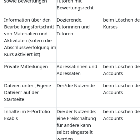
sowie Bewertungen
Tutoren mit
Bewertungsrecht
Information über den
Dozierende,
beim Löschen de
Bearbeitungsfortschritt
Tutorinnen und
Kurses
von Materialien und
Tutoren
Aktivitäten (sofern die
Abschlussverfolgung im
Kurs aktiviert ist)
Private Mitteilungen
Adressatinnen und
beim Löschen de
Adressaten
Accounts
Dateien unter „Eigene
Der/die Nutzende
beim Löschen de
Dateien“ auf der
Accounts
Startseite
Inhalte im E-Portfolio
Die/der Nutzende;
beim Löschen de
Exabis
eine Freischaltung
Accounts
für andere kann
selbst eingestellt
werden