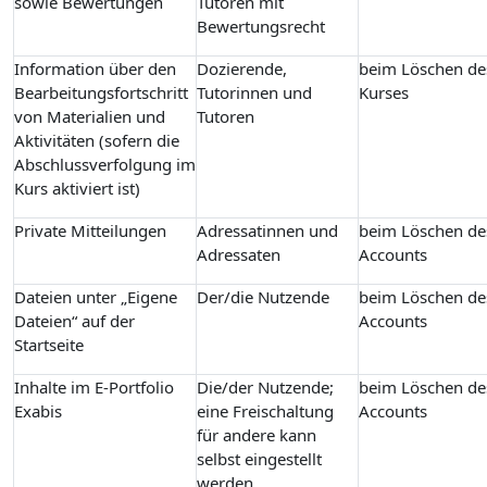
sowie Bewertungen
Tutoren mit
Bewertungsrecht
Information über den
Dozierende,
beim Löschen de
Bearbeitungsfortschritt
Tutorinnen und
Kurses
von Materialien und
Tutoren
Aktivitäten (sofern die
Abschlussverfolgung im
Kurs aktiviert ist)
Private Mitteilungen
Adressatinnen und
beim Löschen de
Adressaten
Accounts
Dateien unter „Eigene
Der/die Nutzende
beim Löschen de
Dateien“ auf der
Accounts
Startseite
Inhalte im E-Portfolio
Die/der Nutzende;
beim Löschen de
Exabis
eine Freischaltung
Accounts
für andere kann
selbst eingestellt
werden