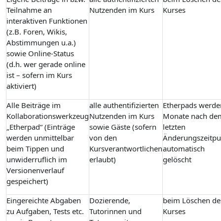
Teilnahme an
Nutzenden im Kurs
Kurses
interaktiven Funktionen
(z.B. Foren, Wikis,
Abstimmungen u.a.)
sowie Online-Status
(d.h. wer gerade online
ist – sofern im Kurs
aktiviert)
Alle Beiträge im
alle authentifizierten
Etherpads werde
Kollaborationswerkzeug
Nutzenden im Kurs
Monate nach de
„Etherpad“ (Einträge
sowie Gäste (sofern
letzten
werden unmittelbar
von den
Änderungszeitpu
beim Tippen und
Kursverantwortlichen
automatisch
unwiderruflich im
erlaubt)
gelöscht
Versionenverlauf
gespeichert)
Eingereichte Abgaben
Dozierende,
beim Löschen de
zu Aufgaben, Tests etc.
Tutorinnen und
Kurses