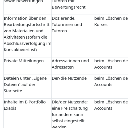
sowie Bewertungen
Tutoren mit
Bewertungsrecht
Information über den
Dozierende,
beim Löschen de
Bearbeitungsfortschritt
Tutorinnen und
Kurses
von Materialien und
Tutoren
Aktivitäten (sofern die
Abschlussverfolgung im
Kurs aktiviert ist)
Private Mitteilungen
Adressatinnen und
beim Löschen de
Adressaten
Accounts
Dateien unter „Eigene
Der/die Nutzende
beim Löschen de
Dateien“ auf der
Accounts
Startseite
Inhalte im E-Portfolio
Die/der Nutzende;
beim Löschen de
Exabis
eine Freischaltung
Accounts
für andere kann
selbst eingestellt
werden