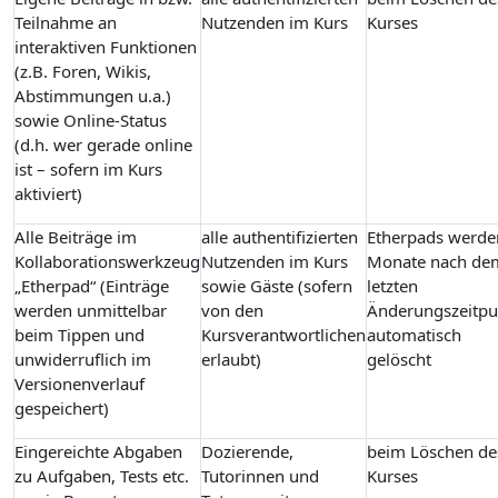
Teilnahme an
Nutzenden im Kurs
Kurses
interaktiven Funktionen
(z.B. Foren, Wikis,
Abstimmungen u.a.)
sowie Online-Status
(d.h. wer gerade online
ist – sofern im Kurs
aktiviert)
Alle Beiträge im
alle authentifizierten
Etherpads werde
Kollaborationswerkzeug
Nutzenden im Kurs
Monate nach de
„Etherpad“ (Einträge
sowie Gäste (sofern
letzten
werden unmittelbar
von den
Änderungszeitpu
beim Tippen und
Kursverantwortlichen
automatisch
unwiderruflich im
erlaubt)
gelöscht
Versionenverlauf
gespeichert)
Eingereichte Abgaben
Dozierende,
beim Löschen de
zu Aufgaben, Tests etc.
Tutorinnen und
Kurses