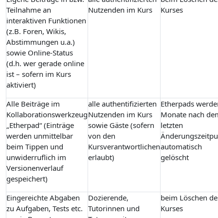
Teilnahme an
Nutzenden im Kurs
Kurses
interaktiven Funktionen
(z.B. Foren, Wikis,
Abstimmungen u.a.)
sowie Online-Status
(d.h. wer gerade online
ist – sofern im Kurs
aktiviert)
Alle Beiträge im
alle authentifizierten
Etherpads werde
Kollaborationswerkzeug
Nutzenden im Kurs
Monate nach de
„Etherpad“ (Einträge
sowie Gäste (sofern
letzten
werden unmittelbar
von den
Änderungszeitpu
beim Tippen und
Kursverantwortlichen
automatisch
unwiderruflich im
erlaubt)
gelöscht
Versionenverlauf
gespeichert)
Eingereichte Abgaben
Dozierende,
beim Löschen de
zu Aufgaben, Tests etc.
Tutorinnen und
Kurses