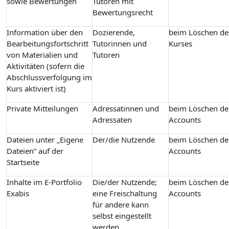
sowie Bewertungen
Tutoren mit
Bewertungsrecht
Information über den
Dozierende,
beim Löschen de
Bearbeitungsfortschritt
Tutorinnen und
Kurses
von Materialien und
Tutoren
Aktivitäten (sofern die
Abschlussverfolgung im
Kurs aktiviert ist)
Private Mitteilungen
Adressatinnen und
beim Löschen de
Adressaten
Accounts
Dateien unter „Eigene
Der/die Nutzende
beim Löschen de
Dateien“ auf der
Accounts
Startseite
Inhalte im E-Portfolio
Die/der Nutzende;
beim Löschen de
Exabis
eine Freischaltung
Accounts
für andere kann
selbst eingestellt
werden