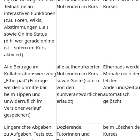
Teilnahme an
Nutzenden im Kurs
Kurses
interaktiven Funktionen
(z.B. Foren, Wikis,
Abstimmungen u.a.)
sowie Online-Status
(d.h. wer gerade online
ist – sofern im Kurs
aktiviert)
Alle Beiträge im
alle authentifizierten
Etherpads werde
Kollaborationswerkzeug
Nutzenden im Kurs
Monate nach de
„Etherpad“ (Einträge
sowie Gäste (sofern
letzten
werden unmittelbar
von den
Änderungszeitpu
beim Tippen und
Kursverantwortlichen
automatisch
unwiderruflich im
erlaubt)
gelöscht
Versionenverlauf
gespeichert)
Eingereichte Abgaben
Dozierende,
beim Löschen de
zu Aufgaben, Tests etc.
Tutorinnen und
Kurses