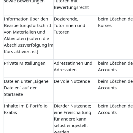
sowie Bewertungen
Tutoren mit
Bewertungsrecht
Information über den
Dozierende,
beim Löschen de
Bearbeitungsfortschritt
Tutorinnen und
Kurses
von Materialien und
Tutoren
Aktivitäten (sofern die
Abschlussverfolgung im
Kurs aktiviert ist)
Private Mitteilungen
Adressatinnen und
beim Löschen de
Adressaten
Accounts
Dateien unter „Eigene
Der/die Nutzende
beim Löschen de
Dateien“ auf der
Accounts
Startseite
Inhalte im E-Portfolio
Die/der Nutzende;
beim Löschen de
Exabis
eine Freischaltung
Accounts
für andere kann
selbst eingestellt
werden