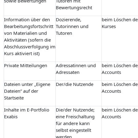
sowie Bewertungen
Tutoren mit
Bewertungsrecht
Information über den
Dozierende,
beim Löschen de
Bearbeitungsfortschritt
Tutorinnen und
Kurses
von Materialien und
Tutoren
Aktivitäten (sofern die
Abschlussverfolgung im
Kurs aktiviert ist)
Private Mitteilungen
Adressatinnen und
beim Löschen de
Adressaten
Accounts
Dateien unter „Eigene
Der/die Nutzende
beim Löschen de
Dateien“ auf der
Accounts
Startseite
Inhalte im E-Portfolio
Die/der Nutzende;
beim Löschen de
Exabis
eine Freischaltung
Accounts
für andere kann
selbst eingestellt
werden