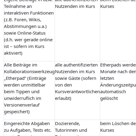
Teilnahme an
Nutzenden im Kurs
Kurses
interaktiven Funktionen
(z.B. Foren, Wikis,
Abstimmungen u.a.)
sowie Online-Status
(d.h. wer gerade online
ist – sofern im Kurs
aktiviert)
Alle Beiträge im
alle authentifizierten
Etherpads werde
Kollaborationswerkzeug
Nutzenden im Kurs
Monate nach de
„Etherpad“ (Einträge
sowie Gäste (sofern
letzten
werden unmittelbar
von den
Änderungszeitpu
beim Tippen und
Kursverantwortlichen
automatisch
unwiderruflich im
erlaubt)
gelöscht
Versionenverlauf
gespeichert)
Eingereichte Abgaben
Dozierende,
beim Löschen de
zu Aufgaben, Tests etc.
Tutorinnen und
Kurses