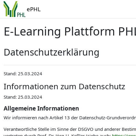
Zum Hauptinhalt
ePHL
E-Learning Plattform PH
Datenschutzerklärung
Stand: 25.03.2024
Informationen zum Datenschutz
Stand: 25.03.2024
Allgemeine Informationen
Wir informieren nach Artikel 13 der Datenschutz-Grundverord
Verantwortliche Stelle im Sinne der DSGVO und anderer Best
vertreten durch Prof. Dr. Jörg-U. Keßler (siehe auch:
https://ww