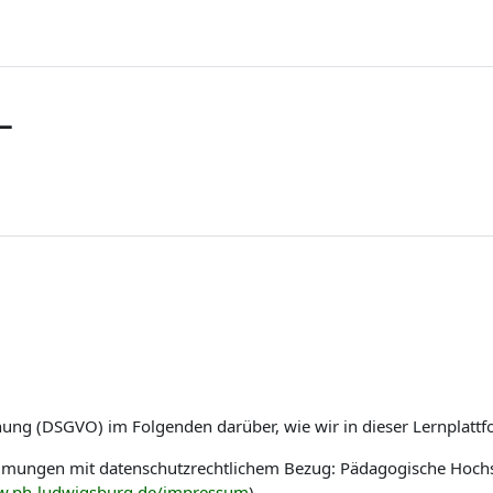
L
nung (DSGVO) im Folgenden darüber, wie wir in dieser Lernplat
immungen mit datenschutzrechtlichem Bezug: Pädagogische Hoch
w.ph-ludwigsburg.de/impressum
)