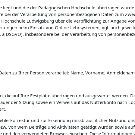
 liegt und die der Pädagogischen Hochschule übertragen wurde (vg
e bei der Verarbeitung von personenbezogenen Daten zum Zwec
 Hochschule Ludwigsburg über die Verpflichtung zur Angabe vo
eitungen beim Einsatz von Online-Lehrsystemen; vgl. auch jewei
 lit. a DSGVO), insbesondere bei der Verarbeitung von personenbe
Daten zu Ihrer Person verarbeitet: Name, Vorname, Anmeldename 
n, die auf Ihre Festplatte übertragen und ausgewertet werden. Das
 Dauer der Sitzung sowie ein Verweis auf das Nutzerkonto nach L
rt.
Fehlerkorrektur und zur Erkennung missbräuchlicher Nutzung uns
w. von wem Beiträge und Aktivitäten getätigt wurden sowie auf 
e und den verwendeten Browser einsehen. Diese Informationen 