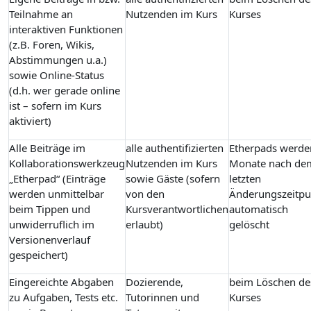
Teilnahme an
Nutzenden im Kurs
Kurses
interaktiven Funktionen
(z.B. Foren, Wikis,
Abstimmungen u.a.)
sowie Online-Status
(d.h. wer gerade online
ist – sofern im Kurs
aktiviert)
Alle Beiträge im
alle authentifizierten
Etherpads werde
Kollaborationswerkzeug
Nutzenden im Kurs
Monate nach de
„Etherpad“ (Einträge
sowie Gäste (sofern
letzten
werden unmittelbar
von den
Änderungszeitpu
beim Tippen und
Kursverantwortlichen
automatisch
unwiderruflich im
erlaubt)
gelöscht
Versionenverlauf
gespeichert)
Eingereichte Abgaben
Dozierende,
beim Löschen de
zu Aufgaben, Tests etc.
Tutorinnen und
Kurses