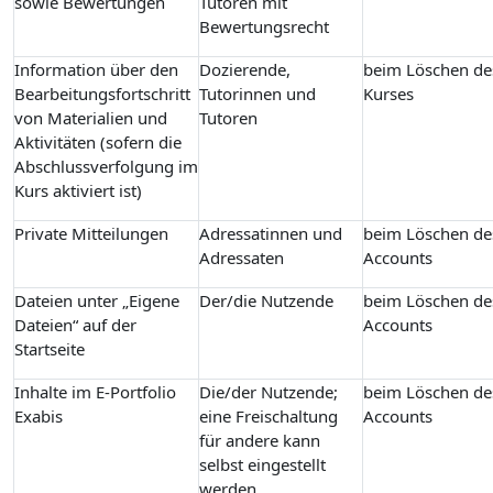
sowie Bewertungen
Tutoren mit
Bewertungsrecht
Information über den
Dozierende,
beim Löschen de
Bearbeitungsfortschritt
Tutorinnen und
Kurses
von Materialien und
Tutoren
Aktivitäten (sofern die
Abschlussverfolgung im
Kurs aktiviert ist)
Private Mitteilungen
Adressatinnen und
beim Löschen de
Adressaten
Accounts
Dateien unter „Eigene
Der/die Nutzende
beim Löschen de
Dateien“ auf der
Accounts
Startseite
Inhalte im E-Portfolio
Die/der Nutzende;
beim Löschen de
Exabis
eine Freischaltung
Accounts
für andere kann
selbst eingestellt
werden