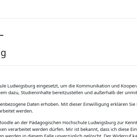
L
ng
ule Ludwigsburg eingesetzt, um die Kommunikation und Koopera
dem dazu, Studieninhalte bereitzustellen und außerhalb der unm
bezogene Daten erhoben. Mit dieser Einwilligung erklären Sie si
rbeitet werden.
m Moodle an der Pädagogischen Hochschule Ludwigsburg zur Kenntn
 verarbeitet werden dürfen. Mir ist bekannt, dass ich diese Ei
en werden in diesem Falle unverzüglich gelöscht. Der Widerruf 